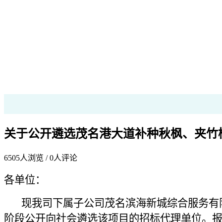
关于公开遴选茂名港大道补种秋枫、夹竹
6505
人浏览 /
0
人评论
各单位：
现我司下属子公司
茂名滨海
新城综合服务
有
阶段公开向社会遴选该项目的
招标
代理单位。