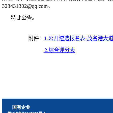
323431302
@
qq.com。
特此公告。
附件：
1.公开遴选报名表-
茂名港大
2.综合评分表
国有企业