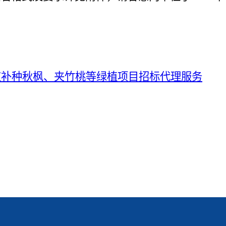
道补种秋枫、夹竹桃等绿植项目
招标代理服务