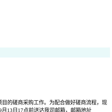
项目
的
磋商采购
工作。为配合做好
磋商
流程，现
年9月13日17点
前送达
我司
邮箱，邮箱地址