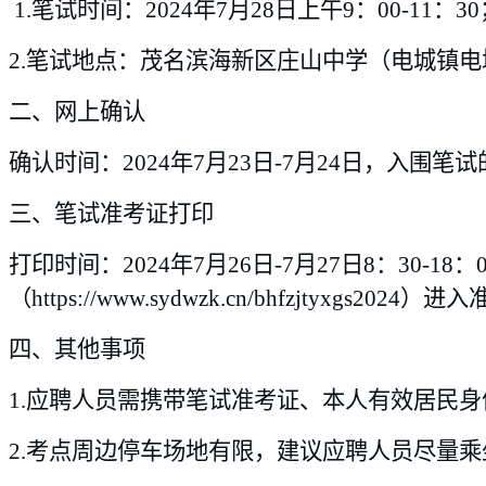
1.
笔试时间：202
4
年
7
月
28
日
上午9：00-11：30
2.
笔试地点：茂名滨海新区庄山中学（电城镇电
二、网上确认
确认时间：2024年7月23日-7月24日，
三、笔试准考证打印
打印时间：202
4
年
7
月
26
日
-7
月
27
日
8：30-18：
（
https://www.sydwzk.cn/bhfzjtyxgs2024）
进入
四、其他事项
1.应聘人员需携带笔试准考证、本人有效居民身
2.考点周边停车场地有限，建议应聘人员尽量