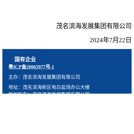
茂名滨海发展集团有限公司
2024年7月22日
国有企业
粤ICP备20065977号-1
主办：茂名滨海发展集团有限公司
地址：茂名滨海新区电白盐场办公大楼
版权所有：茂名滨海发展集团有限公司
技术支持：燕尾服（广东）科技有限公司
联系电话：0668-5190005