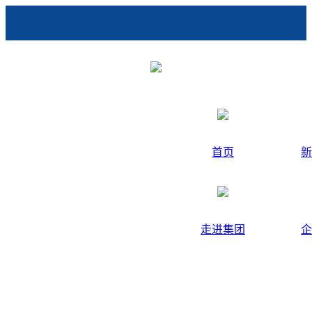
首页
新
走进集团
企