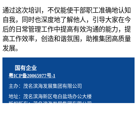
通过这次培训，不仅能使干部职工准确地认知
自我，同时也深度地了解他人，引导大家在今
后的日常管理工作中提高有效沟通的能力，提
高工作效率，创造和谐氛围，助推集团高质量
发展。
国有企业
粤ICP备20065977号-1
主办：茂名滨海发展集团有限公司
地址：茂名滨海新区电白盐场办公大楼
版权所有：茂名滨海发展集团有限公司
技术支持：燕尾服（广东）科技有限公司
联系电话：0668-5190005