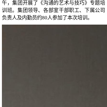
午，集团开展了《沟通的艺术与技巧》专题培
训班。集团领导、各部室干部职工、下属公司
负责人及内勤员约80人参加了本次培训。