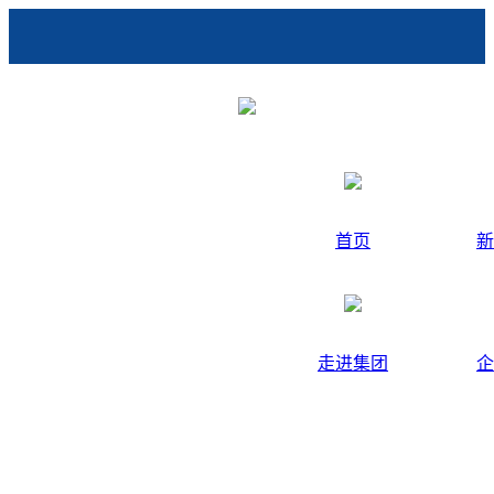
首页
新
走进集团
企