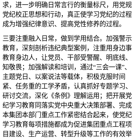
求，进一步明确日常言行的衡量标尺，用党规
党纪校正思想和行动，真正使学习党纪的过程
成为增强纪律意识、提高党性修养的过程。
三要注重融入日常，做到学用结合。加强警示
教育，深刻剖析违纪典型案例，注重用身边事
教育身边人，让党员、干部受警醒、明底线、
知敬畏；加强解读和培训，通过“三会一课”、
主题党日、以案说法等载体，积极克服时间
紧、任务重的工学矛盾，认真抓好专题学习、
研讨交流，深化《条例》理解运用；把开展党
纪学习教育同落实党中央重大决策部署、完成
本集团本部门重点工作紧密结合起来，使党纪
学习教育每项措施都成为促进集团重点工程项
目建设、生产运营、转型升级等工作的有效举