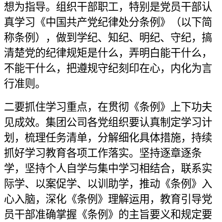
想为指导。组织干部职工，特别是党员干部认
真学习《中国共产党纪律处分条例》（以下简
称条例），做到学纪、知纪、明纪、守纪，搞
清楚党的纪律规矩是什么，弄明白能干什么，
不能干什么，把遵规守纪刻印在心，内化为言
行准则。
二要抓住学习重点，在贯彻《条例》上下功夫
见成效。集团公司各党组织要认真制定学习计
划，梳理任务清单，分解细化具体措施，持续
抓好学习教育各项工作落实。坚持逐章逐条
学，坚持个人自学与集中学习相结合，联系实
际学、以案促学、以训助学，推动《条例》入
心入脑，深化《条例》理解运用，教育引导党
员干部准确掌握《条例》的主旨要义和规定要