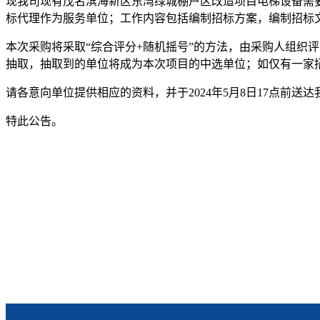
现我司
现
有茂名滨海新区东湾绿城棚户区改造项目电梯设备需
标代理作为
服务
单位；工作内容包括编制招标方案，
编制招标
本次采购将采取“综合评分+随机摇号”的方法，
由采购
人组织评
抽取，抽取到的单位将成为本次项目的中选单位；如仅有一家
请各意向单位提供相应的资料，并于
20
24
年
5
月
8
日
1
7点前送达
特此公告。