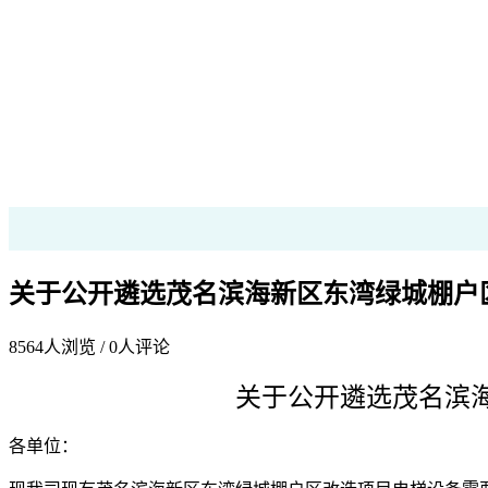
关于公开遴选茂名滨海新区东湾绿城棚户
8564
人浏览 /
0
人评论
关于
公开遴选
茂名滨
各单位：