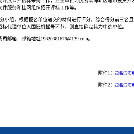
要
开展公开招标采购工作，
业主单位为
茂名滨海新区城市投资开
文件
服务
和挂网组织招开评标工作
等。
分小组，根据报名单位递交的材料进行评分，综合得分前三名且
招标代理单位入围随机摇号环节，则直接确定其为中选单位。
我司
邮箱，邮箱地址
19820381678@139
.com。
附件1：
茂名滨海
附件2：
茂名滨海