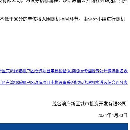
发有限公司
。为做好招标流程，现阶段
需
公开向社会遴选优质招
不低于80分的单位将入围随机摇号环节。由评分小组进行随机
新区东湾绿城棚户区改造项目电梯设备采购招标代理服务公开遴选报名表
新区东湾绿城棚户区改造项目电梯设备采购招标代理机构遴选综合评分表
茂名滨海新区城市投资开发有限公司
2
02
4年
4
月
30
日