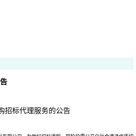
告
购
招标代理
服务
的公告