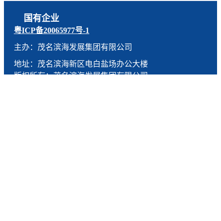
国有企业
粤ICP备20065977号-1
主办：茂名滨海发展集团有限公司
地址：茂名滨海新区电白盐场办公大楼
版权所有：茂名滨海发展集团有限公司
技术支持：燕尾服（广东）科技有限公司
联系电话：0668-5190005