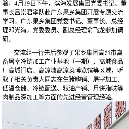
验，4月19日下午，滨海发展集团党委书记、董
事长吕崇君率队赴广东果乡集团开展专题交流
学习。广东果乡集团党委书记、董事长、总经
理邓光海，党委委员、副总经理俞飞龙参加调
研。
交流组一行先后参观了果乡集团高州市禽
畜屠宰冷链加工产业基地（一期）、高城食品
厂高城门店、高凉墟高凉菜博览馆等区域，听
取了相关负责人同志在生猪购销、屠宰加工、
低温仓储、冷链配送、粮油产销、月饼腊味等
肉制品深加工等方面的先进经营管理经验。