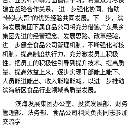
合、业务布局等方面值得学习。希望双方尽快
建立战略合作关系， 进一步强化协同、借助
“带头大哥”的优势经验共同发展。下一步，滨
海发展集团下属食品公司将充分借鉴广东果乡
集团先进的经营理念、发展思路、改革经验，
进一步健全食品公司管理机制，不断强化考核
机制，提高制度执行力，充分激发员工积极
性，把员工的积极性引导到提升技术、提高质
量、提高效益上来，逐步实现干部能上能下、
人员能进能出、收入能增能减，以进一步推动
滨海新区食品行业领域高质量发展。
滨海发展集团办公室、投资发展部、财务
管理部、法务部、食品公司相关负责同志参加
交流学