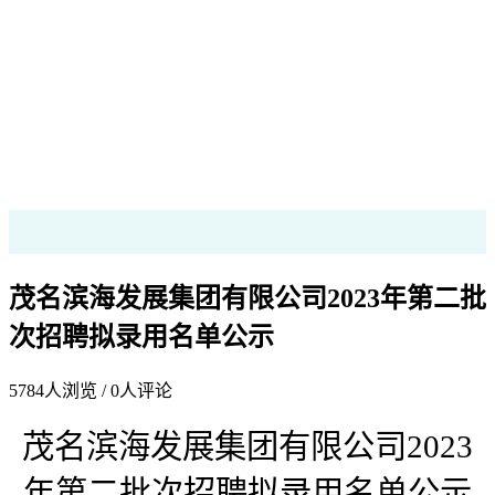
茂名滨海发展集团有限公司2023年第二批
次招聘拟录用名单公示
5784
人浏览 /
0
人评论
茂名滨海发展集团有限公司2023
年第
二
批次招聘拟录用名单公示