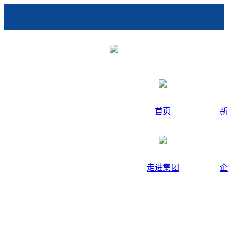
首页
新
走进集团
企