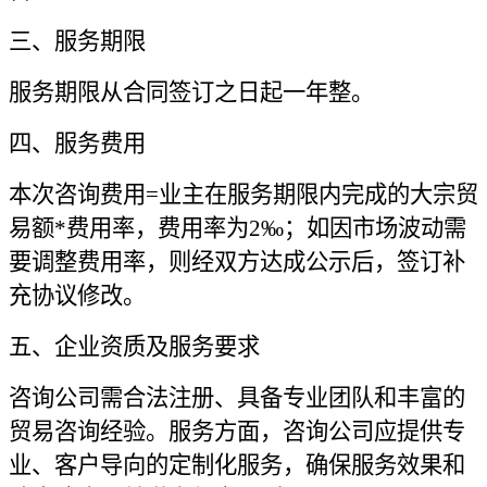
三、服务期限
服务期限从合同签订之日起一年整。
四、服务费用
本
次
咨询费用=
业主
在
服务期限
内
完
成的大宗贸
易额*费用率，费用率为
2
‰
；
如
因市场波动需
要调整费用率，
则
经双方
达成公示后，
签订补
充
协议修改
。
五、企业资质及服务要求
咨询公司需合法注册、具备专业团队和丰富的
贸易咨询经验。服务方面，咨询公司应提供专
业、客户导向的定制化服务，确保服务效果和