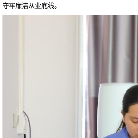
守牢廉洁从业底线。