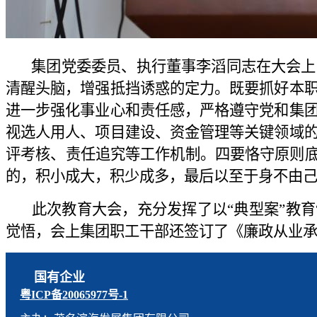
集团党委委员、执行董事李滔同志在大会上强
清醒头脑，增强抵挡诱惑的定力。既要抓好本
进一步强化事业心和责任感，严格遵守党和集
视选人用人、项目建设、资金管理等关键领域
评考核、责任追究等工作机制。四要恪守原则底
的，积小成大，积少成多，最后以至于身不由
此次教育大会，充分发挥了以“典型案”教育
觉悟，会上集团职工干部还
签订了《廉政从业承
国有企业
粤ICP备20065977号-1