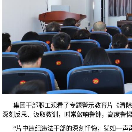
集团干部职工观看了专题警示教育片《清除国
深刻反思、汲取教训，时常敲响警钟，高度警
“片中违纪违法干部的深刻忏悔，犹如一声声