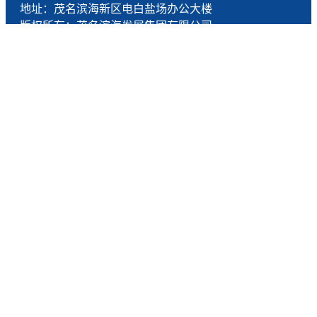
地址：茂名滨海新区电白盐场办公大楼
版权所有：茂名滨海发展集团有限公司
技术支持：燕尾服（广东）科技有限公司
联系电话：0668-5190005