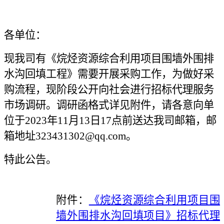
各单位：
现我司有《
烷烃资源综合利用项目围墙外围排
水沟回填工程
》需要开展采购工作，为做好采
购流程，现阶段公开向社会进行招标代理服务
市场调研。调研函格式详见附件，请各意向单
位于
2023年
11
月
13
日
1
7点前送达
我司
邮箱，邮
箱地址323431302
@
qq.com。
特此公告。
附件：
《烷烃资源综合利用项目围
墙外围排水沟回填项目》招标代理