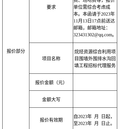
费、场地费等，报价
要求
单位需综合考虑成
本
。
本函请于202
3
年
11
月
13
日1
7
点前送达
邮箱，邮箱地址：
323431302@qq.com。
报价部分
烷烃资源综合利用项
项目名称
目围墙外围排水沟回
填工程招标代理服务
报价金额（元）
金额大写
自2
023
年 月 日起，
报价有效期
至2
023
年
月 日止。