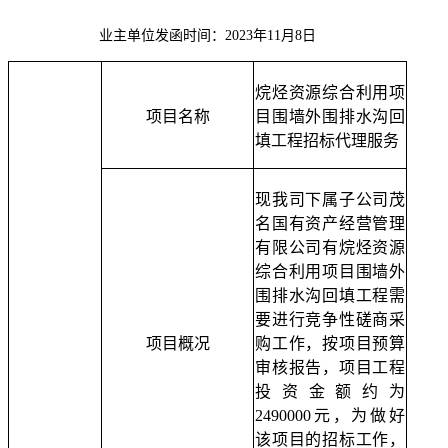
业主单位发函时间：202
3
年
11
月
8
日
烷烃资源综合利用项
项目名称
目围墙外围排水沟回
填
工程
招标代理服务
现我司下属子公司茂
名
国有资产经营管理
有限公司有烷烃资源
综合利用项目围墙外
围排水沟回填
工程
需
要进行竞争性磋商采
项目概况
购工作，按项目预算
审核报告，项目工程
投资金额
约
为
2490000
元，为做好
该项目的招标工作，