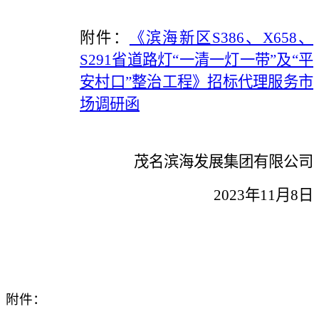
附件：
《滨海新区S386、X658、
S291省道路灯“一清一灯一带”及“平
安村口”整治工程》招标代理服务市
场调研函
茂名滨海发展集团有限公司
2
023
年
11
月
8
日
附件：