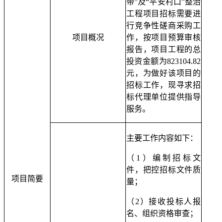
带”及“平安村口”整治
工程
项
目
招标
需要进
行竞争性磋商采购工
项目概况
作，按项目预算审核
报告，项目工程
的总
投资金额为
823104.82
元，
为做好该项目的
招
标工作，现寻求招
标代理单位提供指导
服务。
主要工作内容如下：
（
1）编制招标文
件，把控招标文件质
项目简要
量；
（
2）接收投标人报
名、组织资格审查；