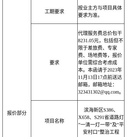
按业主方与项目具体
工期要求
要求为准。
代理服务费总价包干
8231.05元，包括但不
限于差旅费、专家
费、场地费等，报价
要求
单位需综合考虑成
本
。
本函请于202
3
年
11
月
13
日1
7
点前送达
邮箱，邮箱地址：
323431302@qq.com。
滨海新区S386、
报价部分
X658、S291省道路灯
项目名称
“一清一灯一带”及“平
安村口”整治工程