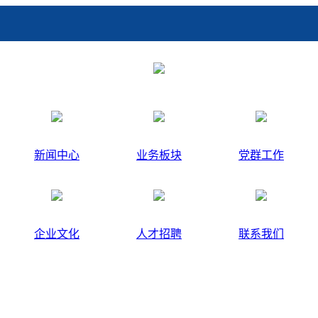
新闻中心
业务板块
党群工作
企业文化
人才招聘
联系我们