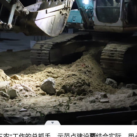
三农”工作的总抓手，示范点建设
要
结合实际，用