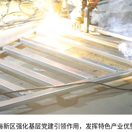
海新区强化基层党建引领作用，发挥特色产业优