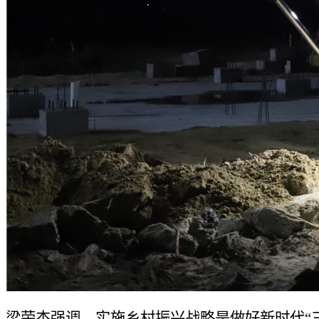
梁荣杰强调，实施乡村振兴战略是做好新时代“