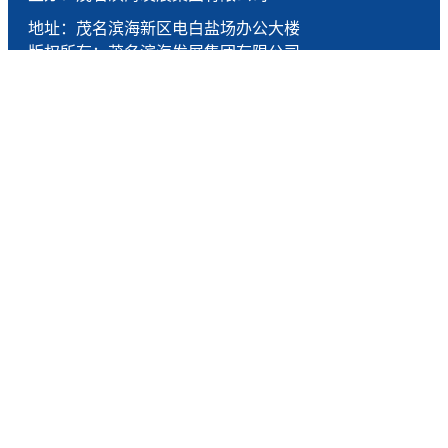
地址：茂名滨海新区电白盐场办公大楼
版权所有：茂名滨海发展集团有限公司
技术支持：燕尾服（广东）科技有限公司
联系电话：0668-5190005