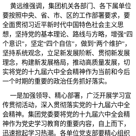
黄远维强调，集团机关各部门、各下属单位
要按照中央、省、市、区的工作部署要求，要
全面贯彻习近平新时代中国特色社会主义思
想，坚持党的基本理论、路线与方略，增强“四
个意识”，坚定“四个自信”，做到“两个维护”，
坚持系统观念，立足新发展阶断、贯彻新发展
理念，构建新发展格局，推动高质量发展，切
实将党的十九届六中全会精神作为当前和今后
一个时期的重要的政治任务抓好落实。
一是加强领导、精心部署，广泛开展学习宣
传贯彻活动，深入贯彻落实党的十九届六中全
会精神。集团党委要将党的十九届六中全会精
神作为党史学习教育的重要内容，自上而下，
迅速掀起学习热潮。各单位党支部要
精心组织