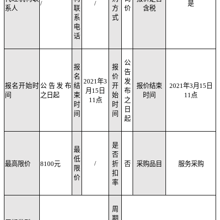
/
/
是
系人
联
方
价
含税
系
式
电
话
公
报
报
告
名
价
2021年3
发
报名开始时
公告发布
结
开
报价结束
2021年3月15日
月15日
布
间
之日起
束
始
时间
11点
11点
之
时
时
日
间
间
起
是
最
否
低
/
最高限价
81
00元
折
否
采购品目
服务采购
限
扣
价
率
周
期