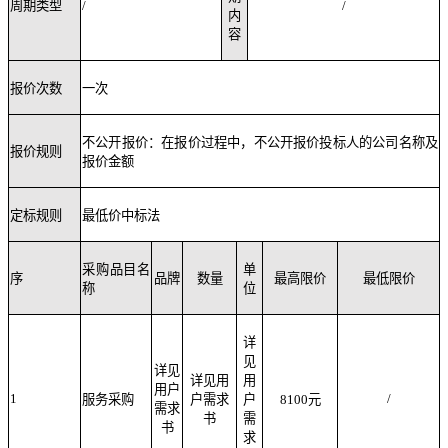
周期类型
/
/
内
容
报价次数
一次
不公开报价：在报价过程中，不公开报价投标人的公司名称及
报价规则
报价金额
定标规则
最低价中标法
采购品目名
单
序
品牌
数量
最高限价
最低限价
称
位
详
见
详见
详见用
用
用户
1
/
服务采购
户需求
户
8100
元
需求
书
需
书
求