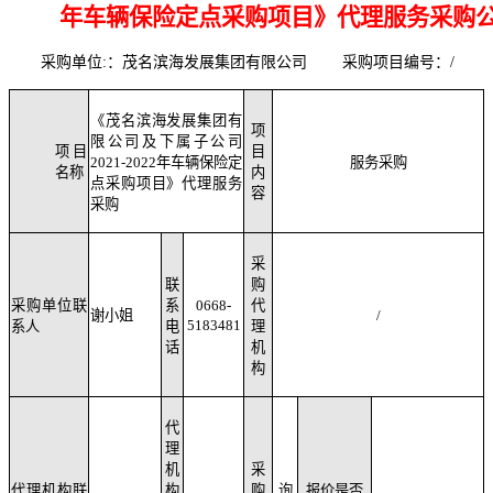
年车辆保险定点采购项目》代理服务采购
采购单位
:
：茂名滨海发展集团有限公司
采购项目编号
：/
《茂名滨海发展集团有
项
限公司及下属子公司
项目
目
2021-2022年车辆保险定
服务采购
名称
内
点采购项目》代理服务
容
采购
采
联
购
采购单位联
系
0668-
代
谢小姐
/
5183481
系人
电
理
话
机
构
代
理
机
采
代理机构联
构
购
询
报价是否