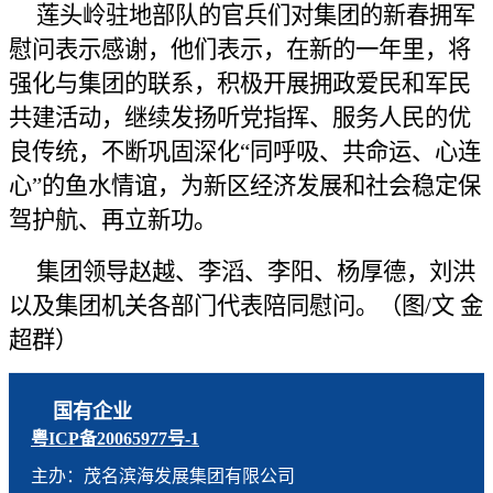
莲头岭驻地部队的官兵们对集团的新春拥军
慰问表示感谢，他们表示，在新的一年里，将
强化与集团的联系，积极开展拥政爱民和军民
共建活动，继续发扬听党指挥、服务人民的优
良传统，不断巩固深化“同呼吸、共命运、心连
心”的鱼水情谊，为新区经济发展和社会稳定保
驾护航、再立新功。
集团领导赵越、李滔、李阳、杨厚德，刘洪
以及集团机关各部门代表陪同慰问。（图/文 金
超群）
国有企业
粤ICP备20065977号-1
主办：茂名滨海发展集团有限公司