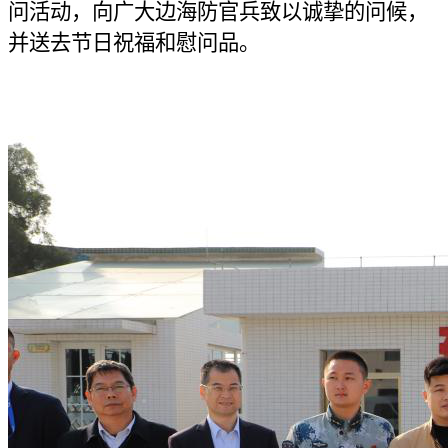
问活动，向广大边海防官兵致以诚挚的问候，
并送去节日祝福和慰问品。