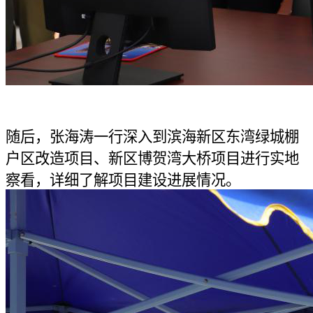
随后，张海涛一行深入到滨海新区东湾绿城棚
户区改造项目、新区博贺湾大桥项目进行实地
察看，详细了解项目建设进展情况。