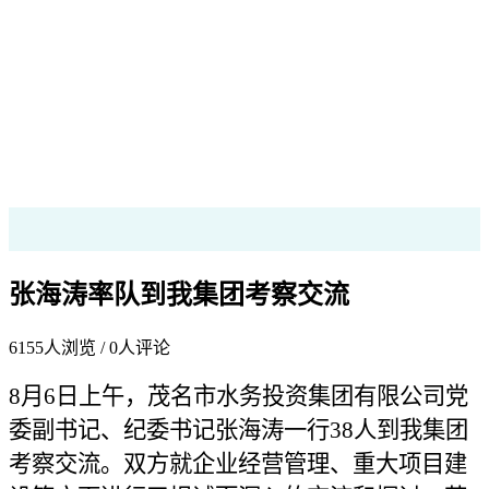
张海涛率队到我集团考察交流
6155
人浏览 /
0
人评论
8月6日上午，茂名市水务投资集团有限公司党
委副书记、纪委书记张海涛一行38人到我集团
考察交流。双方就企业经营管理、重大项目建