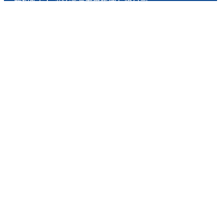
版权所有：茂名滨海发展集团有限公司
技术支持：燕尾服（广东）科技有限公司
联系电话：0668-5190005