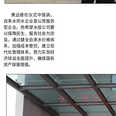
黄远维在仪式中强调，
自来水供水企业是公用服务
型企业。他希望水投公司要
以保障民生、服务社会为宗
旨，通过健全自来水价格体
系，加强成本管控，建立现
代化管理体系，努力实现经
济效益全面提升，确保国有
资产保值增值。