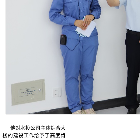
他对水投公司主体综合大
楼的建设工作给予了高度肯