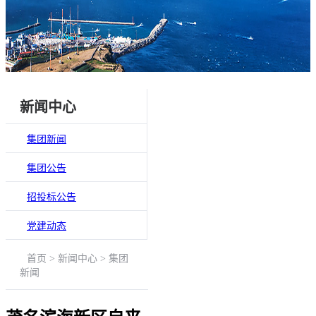
新闻中心
集团新闻
集团公告
招投标公告
党建动态
首页 > 新闻中心 > 集团
新闻