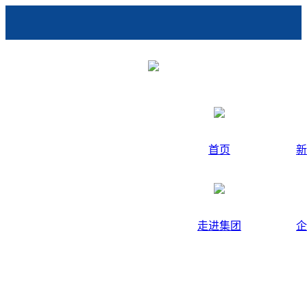
首页
新
走进集团
企