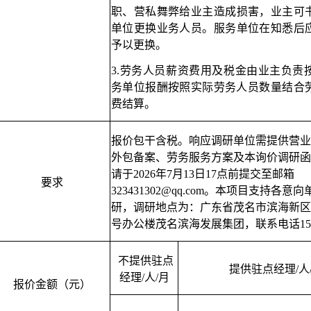
职、营私舞弊给
业主
造成损害，
业主
可
单位
更换业务人员。
服务单位
在知悉后应
予以更换
。
3.劳务人员薪资费用及税金由业主负责
务单位报酬按照实际劳务人员数量结合
费结算。
报价
包干含税
。
响应调研单位需提供
营业
外包备案
、劳务服务方案及本询价调研函
请于2026年7月13日1
7
点前提交至邮箱
要求
323431302@qq.com
。本项目支持各意向
研，调研地点为：广东省茂名市滨海新区
号办公楼茂名滨海发展集团，联系电话15219
不提供驻点
提供驻点经理/人
经理/人/月
报价金额（元）