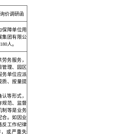
询价调研函
为保障单位用
展集团有限公
80人。
供劳务服务，
目管理、园区
服务单位应派
按质、按量提
确认等形式，
作规范、监督
机制等是业务
配合。如因业
违反工作纪律
作，或严重失