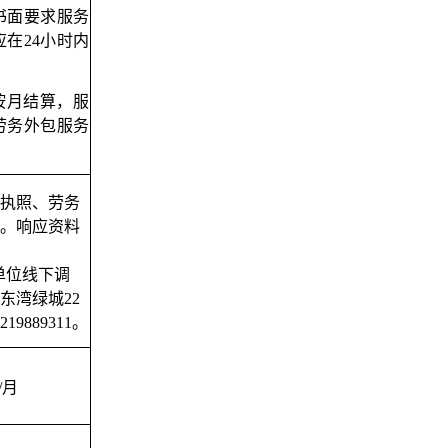
书面要求
服务
在24小时内
按月结算，服
劳务外包服务
执照、劳务
。响应资料
单位线下调
东湾绿城22
889311。
/月